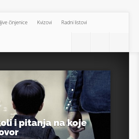
jive činjenice
Kvizovi
Radni listovi
oli i pitanja na koje
ovor