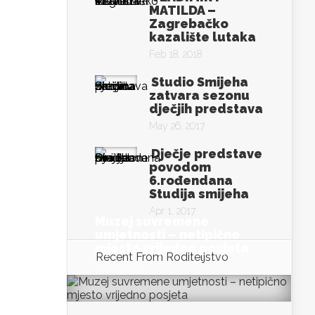
MATILDA –
Zagrebačko
kazalište lutaka
Feb 18, 2018
Studio Smijeha
zatvara sezonu
dječjih predstava
May 26, 2017
Dječje predstave
povodom
6.rođendana
Studija smijeha
Apr 1, 2017
Muzej suvremene
umjetnosti – netipično
mjesto vrijedno posjeta
Recent From
Roditeljstvo
Jul 17, 2017