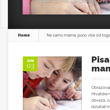
Objavio by
Mali Genijalci
on Jun 3,
Home
Ne samo mama, puno više od tog
Pisa
JUN
03
mame
OBJAVILI
MA
Obrazovan
Hrvatske n
obveza, za
rezultati 