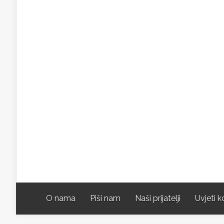
O nama
Piši nam
Naši prijatelji
Uvjeti k