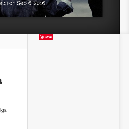
alci
on Sep 6, 2016
Save
a
iga,