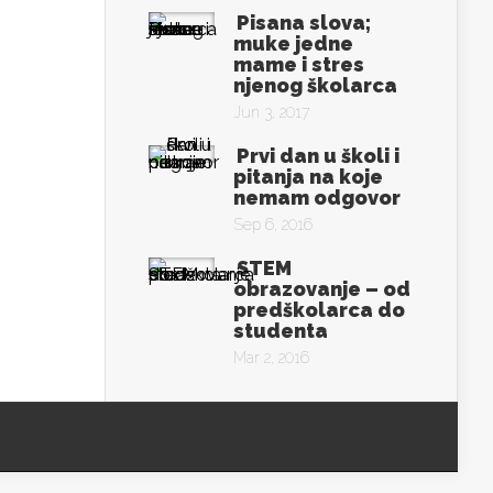
Pisana slova;
muke jedne
mame i stres
njenog školarca
Jun 3, 2017
Prvi dan u školi i
pitanja na koje
nemam odgovor
Sep 6, 2016
STEM
obrazovanje – od
predškolarca do
studenta
Mar 2, 2016