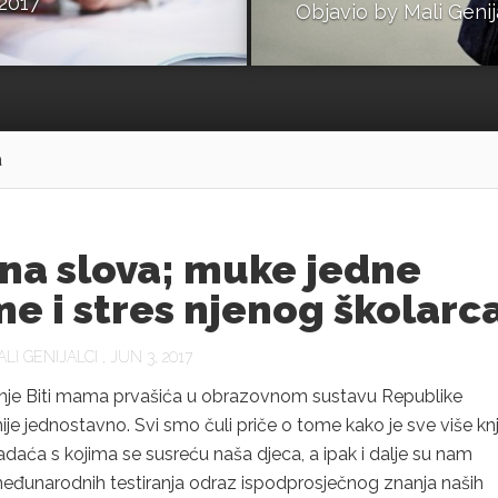
 2017
Objavio by
Mali Genij
a
na slova; muke jedne
 i stres njenog školarc
LI GENIJALCI
, JUN 3, 2017
je Biti mama prvašića u obrazovnom sustavu Republike
ije jednostavno. Svi smo čuli priče o tome kako je sve više knj
daća s kojima se susreću naša djeca, a ipak i dalje su nam
međunarodnih testiranja odraz ispodprosječnog znanja naših