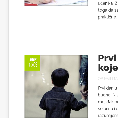
učenika. Z
toga da se
praktične..
Prvi
SEP
06
koj
OBJAVILI
MA
Prvi dan u
budno. Nis
moj đak pr
se brinu i
razumijemo