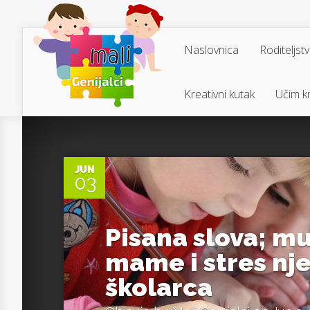
Naslovnica
Roditeljst
Kreativni kutak
Učim kr
0
JUN
03
Pisana slova; m
mame i stres nj
školarca