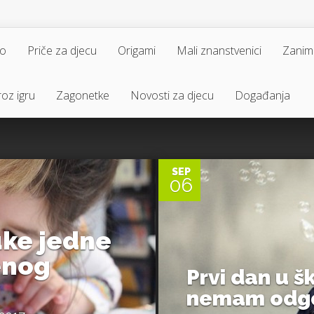
vo
Priče za djecu
Origami
Mali znanstvenici
Zaniml
oz igru
Zagonetke
Novosti za djecu
Događanja
0
SEP
06
uke jedne
enog
Prvi dan u šk
nemam odg