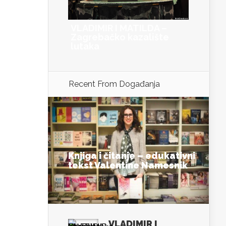
VLADIMIR I MATILDA –
Zagrebačko kazalište
lutaka
Recent From
Događanja
Knjiga i čitanje – edukativni
tekst Valentine Namesnik
Feb 26, 2018
VLADIMIR I