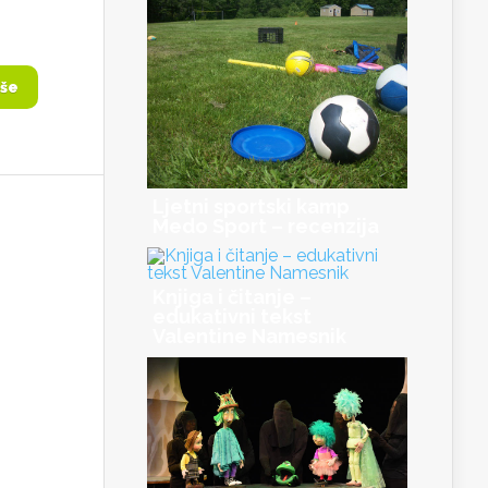
iše
Ljetni sportski kamp
Medo Sport – recenzija
Knjiga i čitanje –
edukativni tekst
Valentine Namesnik