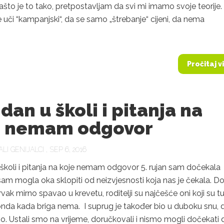
ašto je to tako, pretpostavljam da svi mi imamo svoje teorije
 uči “kampanjski“, da se samo „štrebanje“ cijeni, da nema
.
Pročitaj v
 dan u školi i pitanja na
e nemam odgovor
LI GENIJALCI
, SEP 6, 2016
 školi i pitanja na koje nemam odgovor 5. rujan sam dočekala
am mogla oka sklopiti od neizvjesnosti koja nas je čekala. Do
vak mirno spavao u krevetu, roditelji su najčešće oni koji su t
 onda kada briga nema. I suprug je također bio u duboku snu, 
. Ustali smo na vrijeme, doručkovali i nismo mogli dočekati 