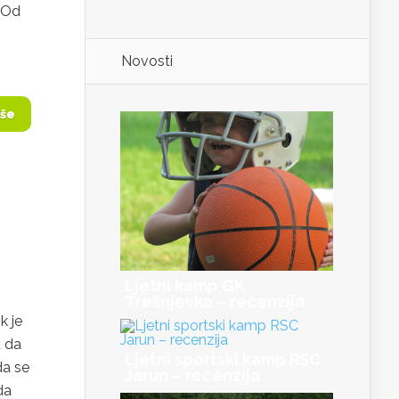
. Od
Novosti
iše
Ljetni kamp GK
Trešnjevka – recenzija
k je
u da
Ljetni sportski kamp RSC
da se
Jarun – recenzija
da