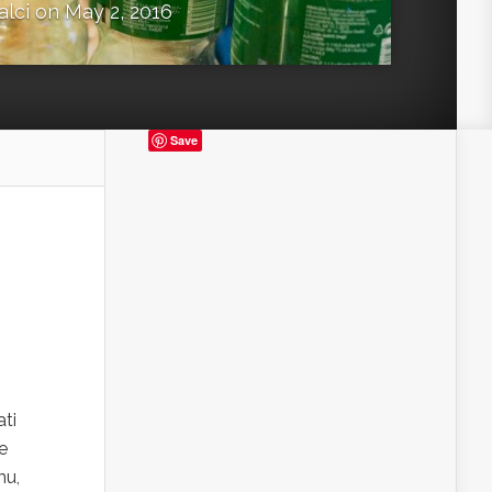
alci
on May 2, 2016
Save
ati
e
mu,