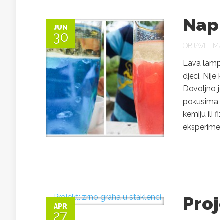
Napr
JUN
30
OBJAVILI
MA
Lava lampa
djeci. Nij
Dovoljno j
pokusima,
kemiju ili
eksperiment
Proj
APR
27