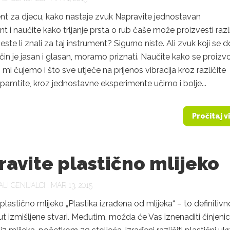
nt za djecu, kako nastaje zvuk Napravite jednostavan
t i naučite kako trljanje prsta o rub čaše može proizvesti razl
ste li znali za taj instrument? Sigurno niste. Ali zvuk koji se 
čin je jasan i glasan, moramo priznati. Naučite kako se proizv
 mi čujemo i što sve utječe na prijenos vibracija kroz različite
pamtite, kroz jednostavne eksperimente učimo i bolje...
Pročitaj v
avite plastično mlijeko
LI GENIJALCI
, MAR 13, 2015
plastično mlijeko „Plastika izrađena od mlijeka“ – to definitivn
t izmišljene stvari. Međutim, možda će Vas iznenaditi činjeni