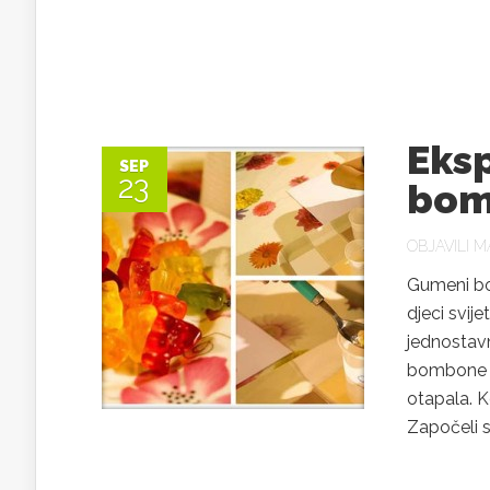
Eks
SEP
23
bom
OBJAVILI
MA
Gumeni bo
djeci svije
jednostavn
bombone i 
otapala. Ko
Započeli s