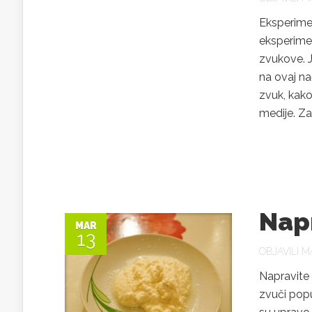
Eksperime
eksperimen
zvukove. Je
na ovaj na
zvuk, kako
medije. Za
Napr
MAR
13
OBJAVILI
MA
Napravite 
zvuči popu