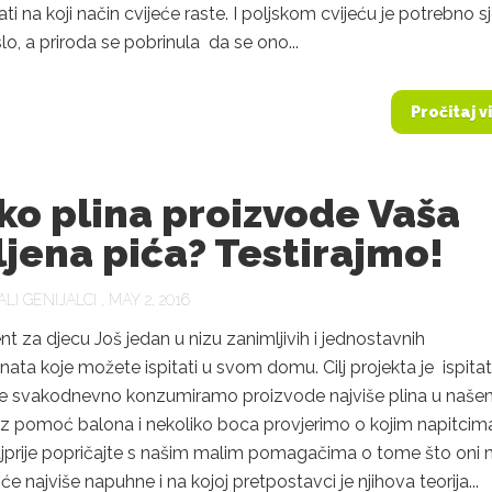
ati na koji način cvijeće raste. I poljskom cvijeću je potrebno 
slo, a priroda se pobrinula da se ono...
Pročitaj v
ko plina proizvode Vaša
jena pića? Testirajmo!
LI GENIJALCI
, MAY 2, 2016
t za djecu Još jedan u nizu zanimljivih i jednostavnih
ata koje možete ispitati u svom domu. Cilj projekta je ispitati
oje svakodnevno konzumiramo proizvode najviše plina u naš
z pomoć balona i nekoliko boca provjerimo o kojim napitcima
najprije popričajte s našim malim pomagačima o tome što oni 
će najviše napuhne i na kojoj pretpostavci je njihova teorija...