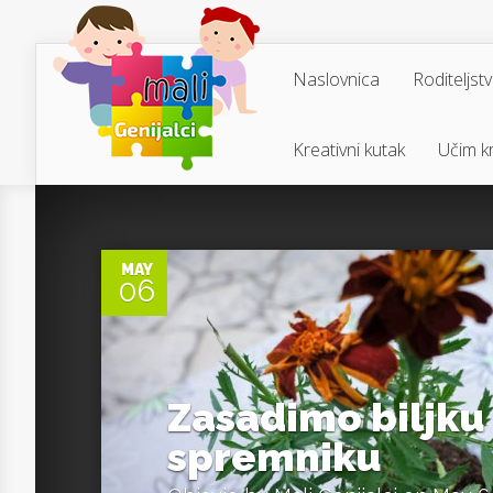
Naslovnica
Roditeljst
Kreativni kutak
Učim kr
0
MAY
06
Zasadimo biljku
spremniku