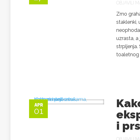
OBJAVILI
MA
Zrno graha
staklenki,
neophodan 
uzrasta, a
strpljenja
toaletnog 
Kako
APR
01
eks
i pr
OBJAVILI
MA