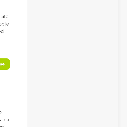
ičite
dobije
odi
iše
o
ca da