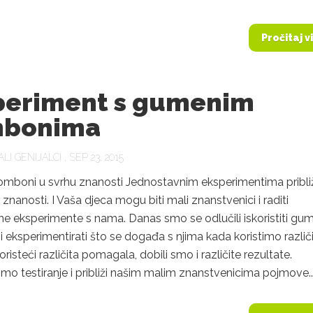
Pročitaj v
periment s gumenim
bonima
LI GENIJALCI
, SEP 23, 2015
mboni u svrhu znanosti Jednostavnim eksperimentima približ
t znanosti. I Vaša djeca mogu biti mali znanstvenici i raditi
e eksperimente s nama. Danas smo se odlučili iskoristiti gu
eksperimentirati što se događa s njima kada koristimo različ
risteći različita pomagala, dobili smo i različite rezultate.
mo testiranje i približi našim malim znanstvenicima pojmove..