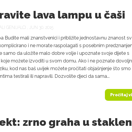
avite lava lampu u čaši
LI GENIJALCI
, JUN 30, 2015
 Budite mali znanstvenici i približite jednostavnu znanost sv
e komplicirano i ne morate raspolagati s posebnim predznanje
e samo da uložite malo dobre volje i upoznate svoje dijete s
 koje možete izvoditi u svom domu. Ako i ne poznate dovolj
 fiziku, kod nas baš uvijek možete pročitati objašnjenje što smo
ima testirali ili napravili. Dozvolite djeci da sama...
Pročitaj v
ekt: zrno graha u staklen