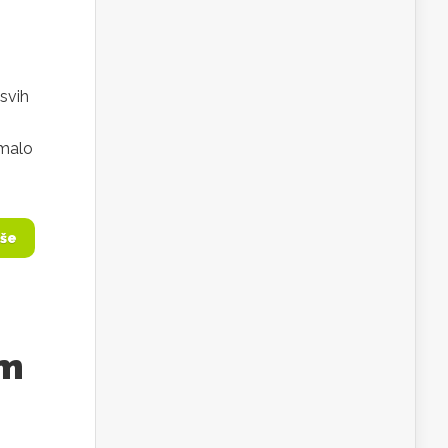
svih
 malo
iše
om