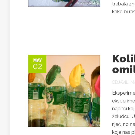
trebala zn
kako bi ra
Koli
MAY
02
omil
OBJAVILI
MA
Eksperimen
eksperimen
napitci k
želudcu. U
riječ, no 
koje nas pi