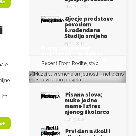
iše
May 26, 2017
Dječje predstave
povodom
i
6.rođendana
Studija smijeha
Apr 1, 2017
Muzej suvremene
umjetnosti – netipično
mjesto vrijedno posjeta
Recent From
Roditeljstvo
male
Jul 17, 2017
oljno
Pisana slova;
i im
muke jedne
mame i stres
njenog školarca
Jun 3, 2017
iše
Prvi dan u školi i