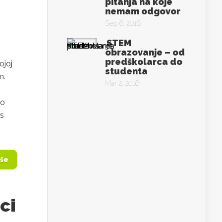
pitanja na koje
nemam odgovor
Sep 6, 2016
STEM
obrazovanje – od
predškolarca do
ojoj
studenta
m.
Mar 2, 2016
no
 s
iše
ci