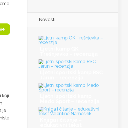
sjeme
Novosti
iše
Ljetni kamp GK
Trešnjevka – recenzija
Ljetni sportski kamp RSC
Jarun – recenzija
 koji
Ljetni sportski kamp
Medo Sport – recenzija
em
 je
misle
Knjiga i čitanje –
edukativni tekst