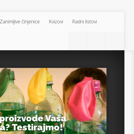
Zanimljive činjenice
Kvizovi
Radni listovi
 proizvode Vaša
a? Testirajmo!