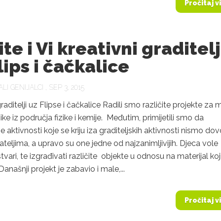
Pročitaj v
te i Vi kreativni graditelj
lips i čačkalice
LI GENIJALCI
, SEP 3, 2015
raditelji uz Flipse i čačkalice Radili smo različite projekte za 
ke iz područja fizike i kemije. Međutim, primijetili smo da
 aktivnosti koje se kriju iza graditeljskih aktivnosti nismo dov
čitateljima, a upravo su one jedne od najzanimljivijih. Djeca vole
stvari, te izgrađivati različite objekte u odnosu na materijal koj
anašnji projekt je zabavio i male,...
Pročitaj v