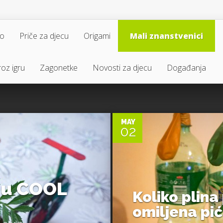
vo
Priče za djecu
Origami
Mali znanstvenici
oz igru
Zagonetke
Novosti za djecu
Događanja
0
MAY
02
 u COOL
Koliko plina
omiljena pić