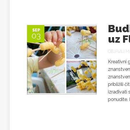
Budi
SEP
03
uz F
OBJAVILI
MA
Kreativni g
znanstveni
znanstvene
približili 
izrađivati 
ponudite. D