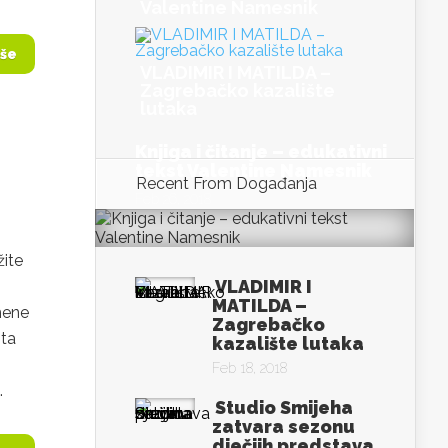
Valentine Namesnik
iše
VLADIMIR I MATILDA –
Zagrebačko kazalište
lutaka
Knjiga i čitanje – edukativni
tekst Valentine Namesnik
Recent From
Događanja
Feb 26, 2018
ite
VLADIMIR I
MATILDA –
mene
Zagrebačko
ita
kazalište lutaka
Feb 18, 2018
.
Studio Smijeha
zatvara sezonu
dječjih predstava