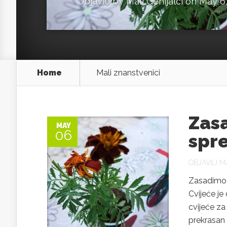
Objavio by
Mali Genijalci
on May 6,
Home
Mali znanstvenici
Zas
MAY
06
spr
OBJAVILI
MA
Zasadimo b
Cvijeće je
cvijeće za
prekrasan 