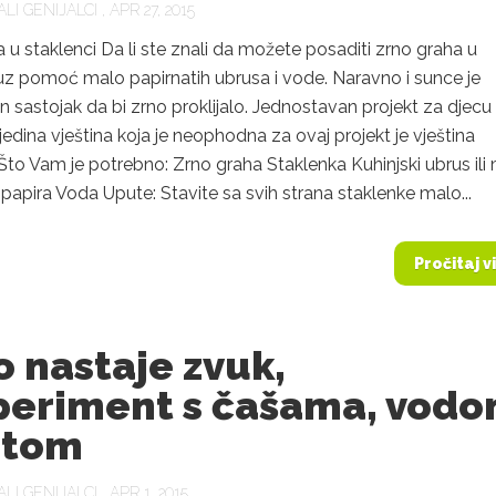
LI GENIJALCI
, APR 27, 2015
 u staklenci Da li ste znali da možete posaditi zrno graha u
 uz pomoć malo papirnatih ubrusa i vode. Naravno i sunce je
sastojak da bi zrno proklijalo. Jednostavan projekt za djecu 
 jedina vještina koja je neophodna za ovaj projekt je vještina
. Što Vam je potrebno: Zrno graha Staklenka Kuhinjski ubrus ili
papira Voda Upute: Stavite sa svih strana staklenke malo...
Pročitaj v
 nastaje zvuk,
periment s čašama, vod
stom
LI GENIJALCI
, APR 1, 2015