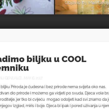
 2017
Objavio by
Mali Genij
adimo biljku u COOL
emniku
LI GENIJALCI
, MAY 6, 2017
iljku Priroda je čudesna i bez prirode nema svijeta oko nas.
 divan dio prirode i možemo ga vidjeti po svuda. Djeca vole br
 roditelje, jer tko bi cvijeću mogao odoljeti kad svi znamo da j
njegov izgled, miris i boje. Djeca bi ipak i pored uživanja u nje