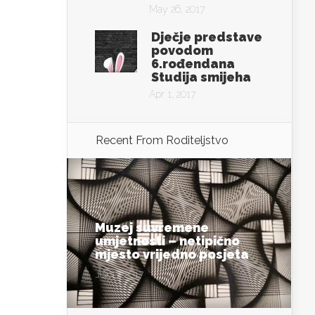
May 26, 2017
Dječje predstave
povodom
6.rođendana
Studija smijeha
Apr 1, 2017
Recent From
Roditeljstvo
Muzej suvremene
umjetnosti – netipično
mjesto vrijedno posjeta
Jul 17, 2017