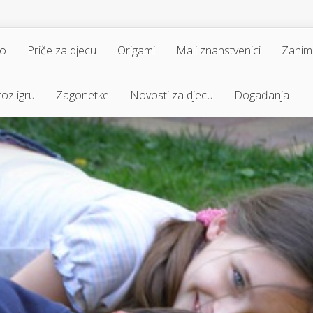
vo
Priče za djecu
Origami
Mali znanstvenici
Zaniml
oz igru
Zagonetke
Novosti za djecu
Događanja