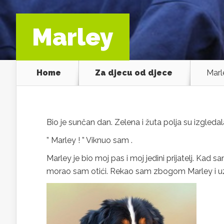
Marley
Home
Za djecu od djece
Marl
Bio je sunčan dan. Zelena i žuta polja su izgled
” Marley ! ” Viknuo sam .
Marley je bio moj pas i moj jedini prijatelj. Kad s
morao sam otići. Rekao sam zbogom Marley i uze