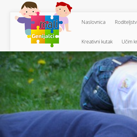
Naslovnica
Roditeljst
Kreativni kutak
Učim kr