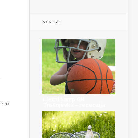
Novosti
a
Ljetni kamp GK
zred.
Trešnjevka – recenzija