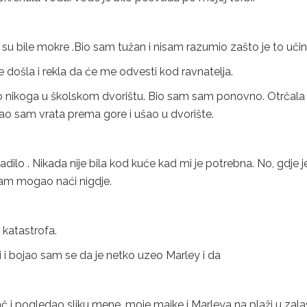
u bile mokre .Bio sam tužan i nisam razumio zašto je to učini
 došla i rekla da će me odvesti kod ravnatelja.
ilo nikoga u školskom dvorištu. Bio sam sam ponovno. Otrčal
ukao sam vrata prema gore i ušao u dvorište.
.
adilo . Nikada nije bila kod kuće kad mi je potrebna. No, gdje je
sam mogao naći nigdje.
 katastrofa.
i i bojao sam se da je netko uzeo Marley i da
ač i pogledao sliku mene, moje majke i Marleya na plaži u zal