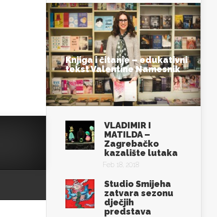
Knjiga i čitanje – edukativni
tekst Valentine Namesnik
Feb 26, 2018
VLADIMIR I
MATILDA –
Zagrebačko
kazalište lutaka
Feb 18, 2018
Studio Smijeha
zatvara sezonu
dječjih
predstava