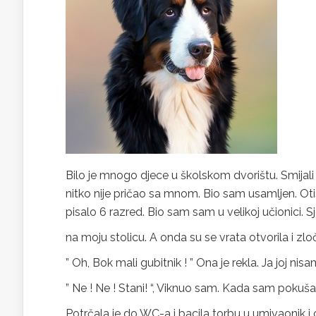
Bilo je mnogo djece u školskom dvorištu. Smijali 
nitko nije pričao sa mnom. Bio sam usamljen. Oti
pisalo 6 razred. Bio sam sam u velikoj učionici. 
na moju stolicu. A onda su se vrata otvorila i zloč
” Oh, Bok mali gubitnik ! ” Ona je rekla. Ja joj ni
” Ne ! Ne ! Stani! “, Viknuo sam. Kada sam pok
Potrčala je do WC-a i bacila torbu u umivaonik i