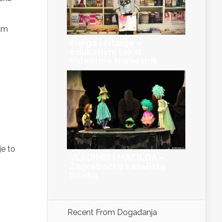
sam
Knjiga i čitanje –
edukativni tekst
Valentine Namesnik
je to
VLADIMIR I MATILDA –
Zagrebačko kazalište
lutaka
Recent From
Događanja