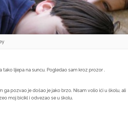
ey
ala tako lijepa na suncu. Pogledao sam kroz
prozor .
am ga pozvao je došao je jako brzo. Nisam volio ići u školu, ali
o moj bicikl i odvezao se u školu.