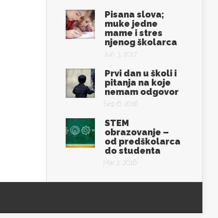
Pisana slova;
muke jedne
mame i stres
njenog školarca
Jun 3, 2017
Prvi dan u školi i
pitanja na koje
nemam odgovor
Sep 6, 2016
STEM
obrazovanje –
od predškolarca
do studenta
Mar 2, 2016