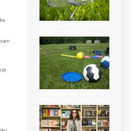
la.
Ljetni sportski kamp RSC
Jarun – recenzija
a sam
 je
Ljetni sportski kamp
Medo Sport – recenzija
asku