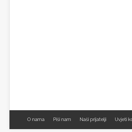
O nama
Piši nam
Naši prijatelji
Uvjeti k