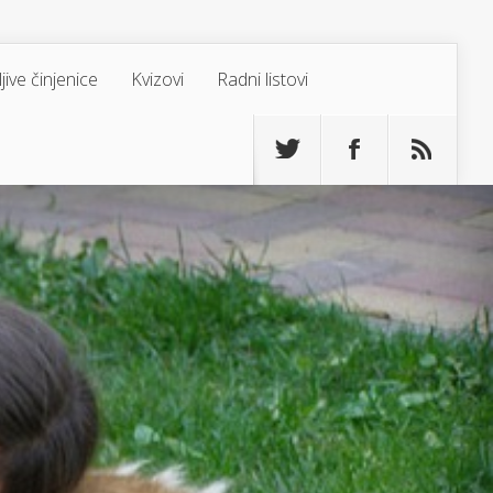
jive činjenice
Kvizovi
Radni listovi