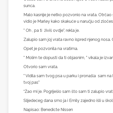
sunca.
Malo kasnije je netko pozvonio na vrata. Otrča
vidio je Marley kako skakuće u naručju od zločest
” Oh , pa ti živiš ovdje”, rekla je.
Zalupio sam joj vrata ravno ispred njenog nosa. O
Opet je pozvonila na vratima.
” Molim te dopusti da ti objasnim, ” vikala je izva
Otvorio sam vrata.
” Vidila sam tvog psa u parku i pronašla sam na 
tvoj pas”
“Žao mi je. Pogriješio sam što sam ti zalupio vrata
Slijedećeg dana smo ja i Emily zajedno išli u školu
Napisao: Benedicte Nissen