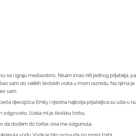
su se i igraju međusobno. Nisam imao niti jednog prijatelja, p
šao sam do velikih školskih vrata u mom razredu. Na njima je
Sjeo sam
esta djevojčica Emily i njezina najbolja prijateljica su ušle u ra
sam odgovorio. Uzela mi je školsku torbu.
ušao da dođem do torbe, ona me odgurnula.
 okrenula vodu. Vode je bilo posvuda po mojoj torbi.