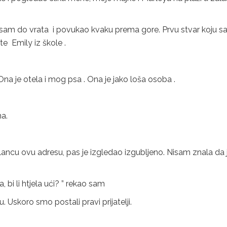
o sam do vrata i povukao kvaku prema gore. Prvu stvar koju 
e Emily iz škole .
na je otela i mog psa . Ona je jako loša osoba .
na.
lancu ovu adresu, pas je izgledao izgubljeno. Nisam znala da 
, bi li htjela ući? ” rekao sam
. Uskoro smo postali pravi prijatelji.