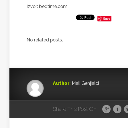
Izvor: bedtime.com
Save
No related posts.
Author:
Mali Genijalci
Share This Post On