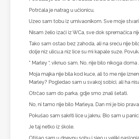
Potrčala je natrag u učionicu.
Uzeo sam tobu iz umivaonikom. Sve moje stvari s
Nisam želio izaći iz WCa, sve dok spremačica nije
Tako sam ostao bez zahoda, ali na sreću nije b
dolje niz ulicu,a niz lice su mi kapale suze. Pov
” Marley “, viknuo sam. No, nije bilo nikoga doma 
Moja majka nije bila kod kuće, ali to me nije iznen
Marley? Pogledao sam u svakoj sobici, ali ha ni
Otrčao sam do parka, gdje smo znali šetati.
No, ni tamo nije bilo Marleya. Dan mi je bio prava
Pokušao sam sakriti lice u jaknu. Bio sam u panic
Je taj netko iz škole.
Otišao sam u dnevnu sobu i sjeo u veliki naslonj