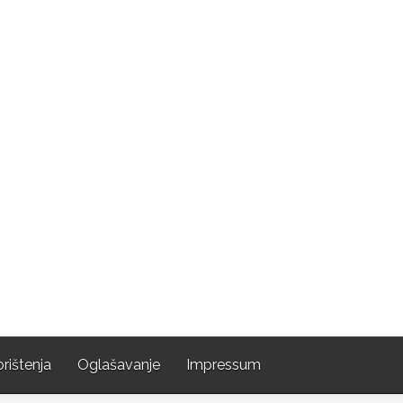
orištenja
Oglašavanje
Impressum