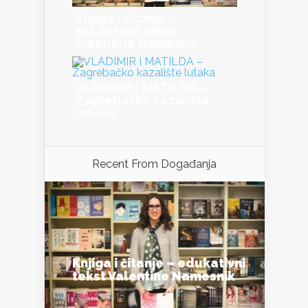
Knjiga i čitanje –
edukativni tekst
Valentine Namesnik
VLADIMIR I MATILDA –
Zagrebačko kazalište
lutaka
Recent From
Događanja
Knjiga i čitanje – edukativni
tekst Valentine Namesnik
Feb 26, 2018