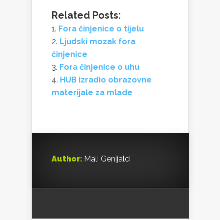
Related Posts:
Fora činjenice o tijelu
Ljudski mozak fora
činjenice
Fora činjenice o uhu
HUB izradio obrazovne
materijale za mlade
Author:
Mali Genijalci