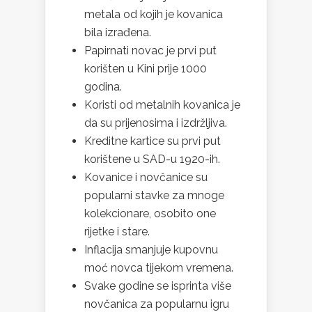
metala od kojih je kovanica
bila izrađena.
Papirnati novac je prvi put
korišten u Kini prije 1000
godina.
Koristi od metalnih kovanica je
da su prijenosima i izdržljiva.
Kreditne kartice su prvi put
korištene u SAD-u 1920-ih.
Kovanice i novčanice su
popularni stavke za mnoge
kolekcionare, osobito one
rijetke i stare.
Inflacija smanjuje kupovnu
moć novca tijekom vremena.
Svake godine se isprinta više
novčanica za popularnu igru