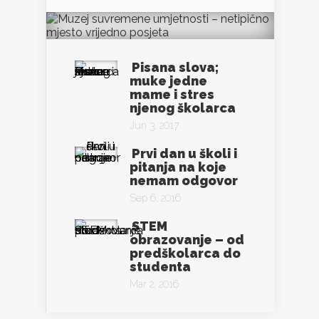
Jul 17, 2017
Pisana slova;
muke jedne
mame i stres
njenog školarca
Jun 3, 2017
Prvi dan u školi i
pitanja na koje
nemam odgovor
Sep 6, 2016
STEM
obrazovanje – od
predškolarca do
studenta
Mar 2, 2016