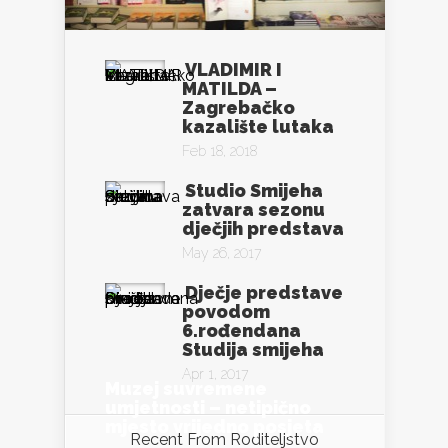
VLADIMIR I
MATILDA –
Zagrebačko
kazalište lutaka
Feb 18, 2018
Studio Smijeha
zatvara sezonu
dječjih predstava
May 26, 2017
Dječje predstave
povodom
6.rođendana
Studija smijeha
Apr 1, 2017
Muzej suvremene
umjetnosti – netipično
mjesto vrijedno posjeta
Recent From
Roditeljstvo