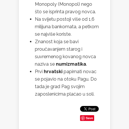
Monopoly (Monopol) nego
što se isprinta pravog novca.
Na svijetu postoji više od 1,6
milijuna bankomata, a petkom
se najviše koriste.
Znanost koja se bavi
proučavanjem starog i
suvremenog kovanog novca
naziva se
numizmatika
.
Prvi
hrvatski
papirnati novac
se pojavio na otoku Pagu. Do
tada je grad Pag svojim
zaposlenicima plaćao u soli.
Save